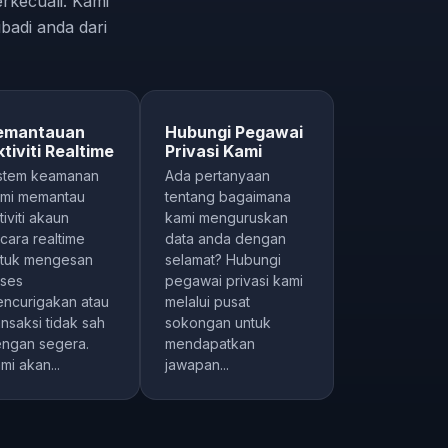
rkecuali. Kami
badi anda dari
emantauan
Hubungi Pegawai
tiviti Realtime
Privasi Kami
stem keamanan
Ada pertanyaan
mi memantau
tentang bagaimana
tiviti akaun
kami menguruskan
cara realtime
data anda dengan
tuk mengesan
selamat? Hubungi
ses
pegawai privasi kami
ncurigakan atau
melalui pusat
ansaksi tidak sah
sokongan untuk
ngan segera.
mendapatkan
mi akan...
jawapan...