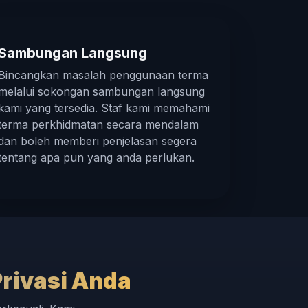
Sambungan Langsung
Bincangkan masalah penggunaan terma
melalui sokongan sambungan langsung
kami yang tersedia. Staf kami memahami
terma perkhidmatan secara mendalam
dan boleh memberi penjelasan segera
tentang apa pun yang anda perlukan.
rivasi Anda