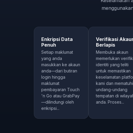
Keselamatan a
menggunakan e
Enkripsi Data
Verifikasi Akau
Penuh
Berlapis
Setiap maklumat
Membuka akaun
yang anda
memerlukan verifik
masukkan ke akaun
identiti yang teliti
anda—dari butiran
untuk memastikan
login hingga
keselamatan platf
maklumat
kami dan mematuhi
pembayaran Touch
undang-undang
'n Go atau GrabPay
tempatan di wilaya
—dilindungi oleh
anda. Proses...
enkripsi...