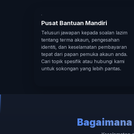
Pusat Bantuan Mandiri
Telusuri jawapan kepada soalan lazim
tentang terma akaun, pengesahan
identiti, dan keselamatan pembayaran
tepat dari papan pemuka akaun anda.
Cari topik spesifik atau hubungi kami
untuk sokongan yang lebih pantas.
Bagaimana 