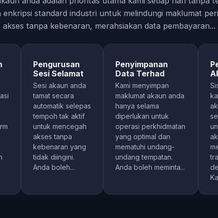
kaun anda adalah prioritas utama kami setiap hari tanpa te
nkripsi standard industri untuk melindungi maklumat peri
akses tanpa kebenaran, merahsiakan data pembayaran...
n
Pengurusan
Penyimpanan
P
Sesi Selamat
Data Terhad
Ak
Sesi akaun anda
Kami menyimpan
Si
asi
tamat secara
maklumat akaun anda
ka
automatik selepas
hanya selama
ak
tempoh tak aktif
diperlukan untuk
se
orm
untuk mencegah
operasi perkhidmatan
un
akses tanpa
yang optimal dan
ak
kebenaran yang
mematuhi undang-
me
h
tidak diingini.
undang tempatan.
tr
Anda boleh...
Anda boleh meminta...
de
Ka