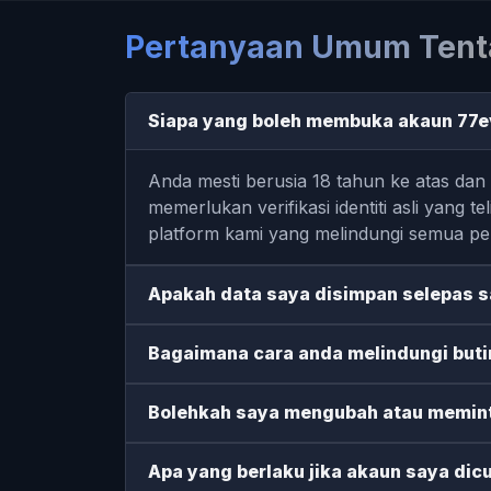
Pertanyaan Umum Tent
Siapa yang boleh membuka akaun 77
Anda mesti berusia 18 tahun ke atas da
memerlukan verifikasi identiti asli yang
platform kami yang melindungi semua pe
Apakah data saya disimpan selepas 
Bagaimana cara anda melindungi but
Bolehkah saya mengubah atau memint
Apa yang berlaku jika akaun saya dicu