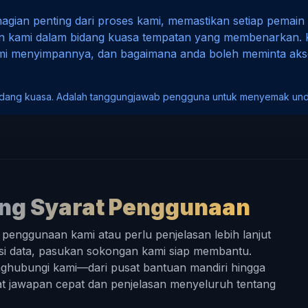
ahagian penting dari proses kami, memastikan setiap pemain
n kami dalam bidang kuasa tempatan yang membenarkan. 
mi menyimpannya, dan bagaimana anda boleh meminta aks
bidang kuasa. Adalah tanggungjawab pengguna untuk menyemak u
ng Syarat Penggunaan
penggunaan kami atau perlu penjelasan lebih lanjut
si data, pasukan sokongan kami siap membantu.
ghubungi kami—dari pusat bantuan mandiri hingga
jawapan cepat dan penjelasan menyeluruh tentang