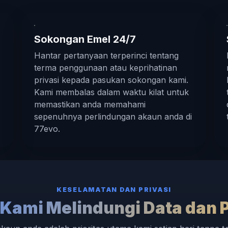
Sokongan Emel 24/7
Hantar pertanyaan terperinci tentang
terma penggunaan atau keprihatinan
privasi kepada pasukan sokongan kami.
Kami membalas dalam waktu kilat untuk
memastikan anda memahami
sepenuhnya perlindungan akaun anda di
77evo.
KESELAMATAN DAN PRIVASI
Kami Melindungi Data dan P