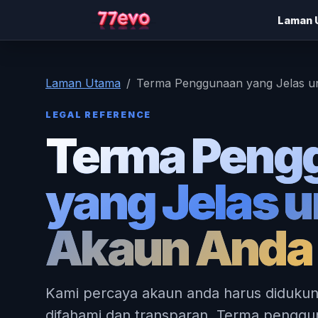
Laman 
77evo
Laman Utama
Terma Penggunaan yang Jelas u
LEGAL REFERENCE
Terma Peng
yang Jelas 
Akaun Anda
Kami percaya akaun anda harus diduku
difahami dan transparan. Terma pengg