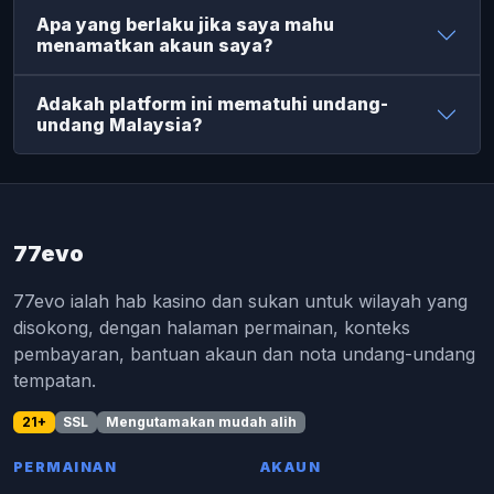
Apa yang berlaku jika saya mahu
menamatkan akaun saya?
Adakah platform ini mematuhi undang-
undang Malaysia?
77evo
77evo ialah hab kasino dan sukan untuk wilayah yang
disokong, dengan halaman permainan, konteks
pembayaran, bantuan akaun dan nota undang-undang
tempatan.
21+
SSL
Mengutamakan mudah alih
PERMAINAN
AKAUN