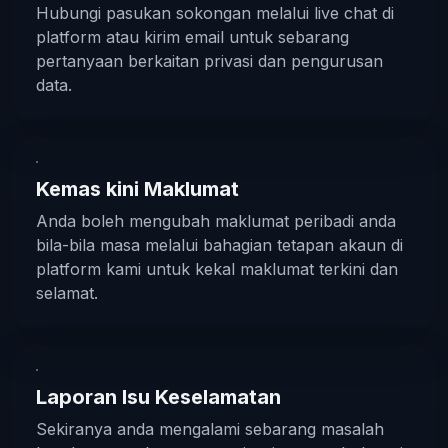
Hubungi pasukan sokongan melalui live chat di
platform atau kirim email untuk sebarang
pertanyaan berkaitan privasi dan pengurusan
data.
Kemas kini Maklumat
Anda boleh mengubah maklumat peribadi anda
bila-bila masa melalui bahagian tetapan akaun di
platform kami untuk kekal maklumat terkini dan
selamat.
Laporan Isu Keselamatan
Sekiranya anda mengalami sebarang masalah