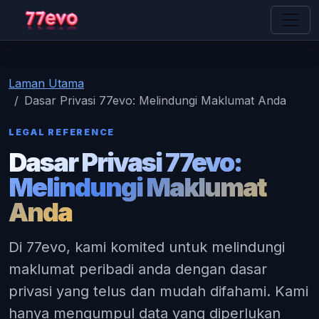
77evo
Laman Utama
Dasar Privasi 77evo: Melindungi Maklumat Anda
LEGAL REFERENCE
Dasar Privasi 77evo:
Melindungi Maklumat
Anda
Di 77evo, kami komited untuk melindungi
maklumat peribadi anda dengan dasar
privasi yang telus dan mudah difahami. Kami
hanya mengumpul data yang diperlukan