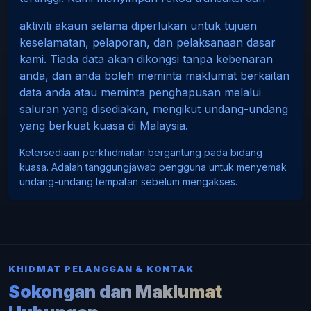
aktiviti akaun selama diperlukan untuk tujuan
keselamatan, pelaporan, dan pelaksanaan dasar
kami. Tiada data akan dikongsi tanpa kebenaran
anda, dan anda boleh meminta maklumat berkaitan
data anda atau meminta penghapusan melalui
saluran yang disediakan, mengikut undang-undang
yang berkuat kuasa di Malaysia.
Ketersediaan perkhidmatan bergantung pada bidang
kuasa. Adalah tanggungjawab pengguna untuk menyemak
undang-undang tempatan sebelum mengakses.
KHIDMAT PELANGGAN & KONTAK
Sokongan dan Maklumat