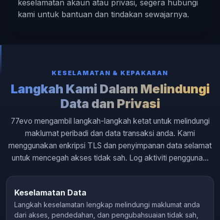
keselamatan akaun atau privasi, segera hubungi
kami untuk bantuan dan tindakan sewajarnya.
KESELAMATAN & KEPAKARAN
Langkah Kami Dalam Melindungi
Data dan Privasi
77evo mengambil langkah-langkah ketat untuk melindungi
maklumat peribadi dan data transaksi anda. Kami
menggunakan enkripsi TLS dan penyimpanan data selamat
untuk mencegah akses tidak sah. Log aktiviti pengguna...
Keselamatan Data
Langkah keselamatan lengkap melindungi maklumat anda
dari akses, pendedahan, dan pengubahsuaian tidak sah,