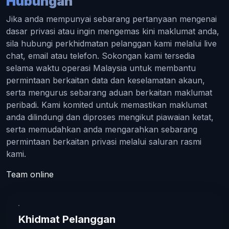
Hubungan
Jika anda mempunyai sebarang pertanyaan mengenai
dasar privasi atau ingin mengemas kini maklumat anda,
sila hubungi perkhidmatan pelanggan kami melalui live
chat, email atau telefon. Sokongan kami tersedia
selama waktu operasi Malaysia untuk membantu
permintaan berkaitan data dan keselamatan akaun,
serta mengurus sebarang aduan berkaitan maklumat
peribadi. Kami komited untuk memastikan maklumat
anda dilindungi dan diproses mengikut piawaian ketat,
serta memudahkan anda mengarahkan sebarang
permintaan berkaitan privasi melalui saluran rasmi
kami.
Team online
Khidmat Pelanggan