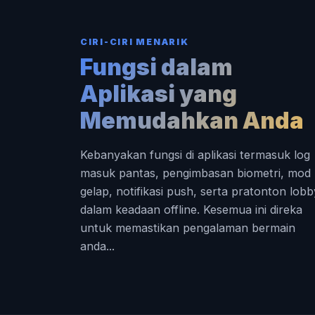
CIRI-CIRI MENARIK
Fungsi dalam
Aplikasi yang
Memudahkan Anda
Kebanyakan fungsi di aplikasi termasuk log
masuk pantas, pengimbasan biometri, mod
gelap, notifikasi push, serta pratonton lobb
dalam keadaan offline. Kesemua ini direka
untuk memastikan pengalaman bermain
anda...