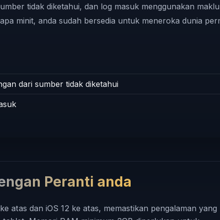
umber tidak diketahui, dan log masuk menggunakan maklu
pa minit, anda sudah bersedia untuk meneroka dunia per
an dari sumber tidak diketahui
asuk
dengan Peranti anda
ke atas dan iOS 12 ke atas, memastikan pengalaman yang