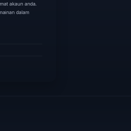
mat akaun anda.
mainan dalam