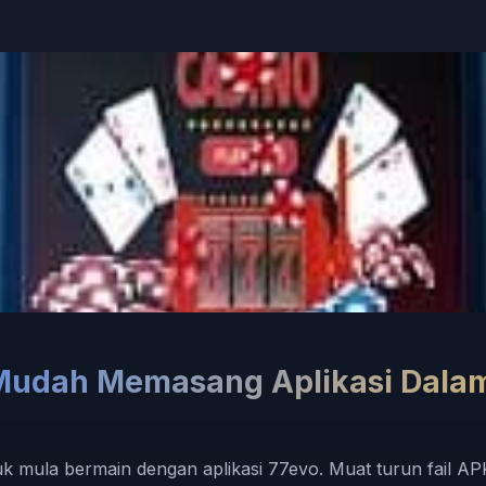
Mudah Memasang Aplikasi Dala
k mula bermain dengan aplikasi 77evo. Muat turun fail A