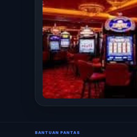
BANTUAN PANTAS