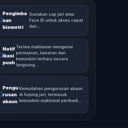
Pengimba
Gunakan cap jari atau
san
Face ID untuk akses cepat
dan...
biometri
Terima makluman mengenai
Notif
permainan, tawaran dan
ikasi
kemaskini terbaru secara
push
langsung...
Pengu
Kemudahan pengurusan akaun
rusan
di hujung jari, termasuk
kemaskini maklumat peribadi...
akaun