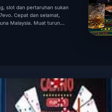
g, slot dan pertaruhan sukan
77evo. Cepat dan selamat,
una Malaysia. Muat turun...