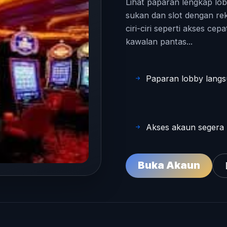
Lihat paparan lengkap lo
sukan dan slot dengan re
ciri-ciri seperti akses ce
kawalan pantas...
Paparan lobby lang
Akses akaun segera
Buka Akaun