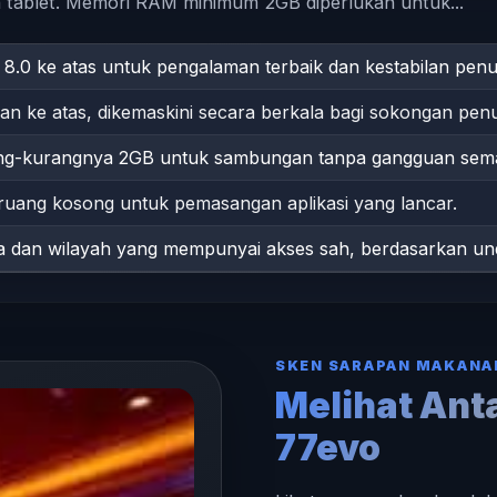
an tablet. Memori RAM minimum 2GB diperlukan untuk...
 8.0 ke atas untuk pengalaman terbaik dan kestabilan penu
dan ke atas, dikemaskini secara berkala bagi sokongan pen
ng-kurangnya 2GB untuk sambungan tanpa gangguan sema
uang kosong untuk pemasangan aplikasi yang lancar.
a dan wilayah yang mempunyai akses sah, berdasarkan u
SKEN SARAPAN MAKANA
Melihat Ant
77evo