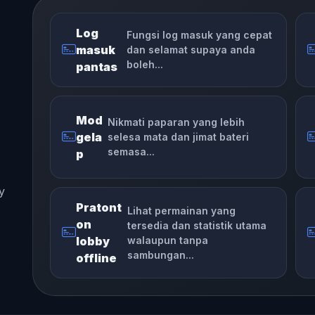
Log
Fungsi log masuk yang cepat
masuk
dan selamat supaya anda
boleh...
pantas
Mod
Nikmati paparan yang lebih
gela
selesa mata dan jimat bateri
semasa...
p
y
Pratont
Lihat permainan yang
on
tersedia dan statistik utama
lobby
walaupun tanpa
sambungan...
offline