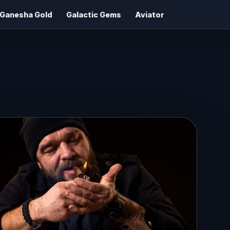
Ganesha Gold
Galactic Gems
Aviator